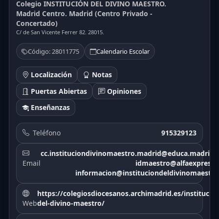
Colegio INSTITUCIÓN DEL DIVINO MAESTRO.
Madrid Centro. Madrid (Centro Privado -
Concertado)
C/ de San Vicente Ferrer 82. 28015.
Código: 28011775
Calendario Escolar
Localización
Notas
Puertas Abiertas
Opiniones
Enseñanzas
Teléfono
915329123
cc.instituciondivinomaestro.madrid@educa.madrid.
Email
idmaestro@alfaexpress.
informacion@instituciondeldivinomaestro
https://colegiosdiocesanos.archimadrid.es/institucion
Web
del-divino-maestro/