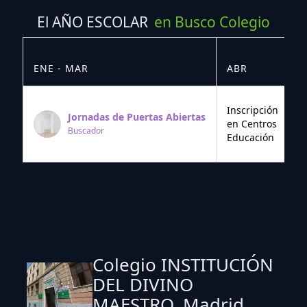
El AÑO ESCOLAR
en Busco Colegio
ENE - MAR
ABR
M
Inscripción
Jornadas de Puertas Abiertas
en Centros
Buscador
Educación
Colegio INSTITUCIÓN
DEL DIVINO
MAESTRO. Madrid