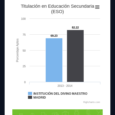
Titulación en Educación Secundaria
(ESO)
100
82.22
75
69.23
Porcentaje Aptos
50
25
0
2013 - 2014
INSTITUCIÓN DEL DIVINO MAESTRO
MADRID
Highcharts.com