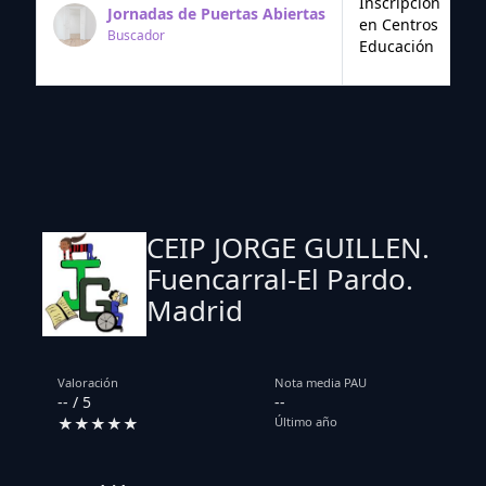
Inscripción
Jornadas de Puertas Abiertas
en Centros
Buscador
Educación
CEIP JORGE GUILLEN.
Fuencarral-El Pardo.
Madrid
Valoración
Nota media PAU
-- / 5
--
★★★★★
Último año