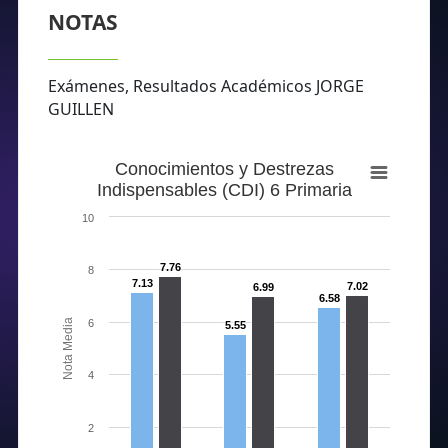
NOTAS
Exámenes, Resultados Académicos JORGE
GUILLEN
Conocimientos y Destrezas
Indispensables (CDI) 6 Primaria
10
7.76
8
7.13
7.02
6.99
6.58
Nota Media
6
5.55
4
2