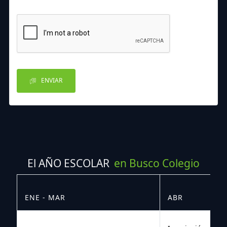
ENVIAR
El AÑO ESCOLAR
en Busco Colegio
ENE - MAR
ABR
M