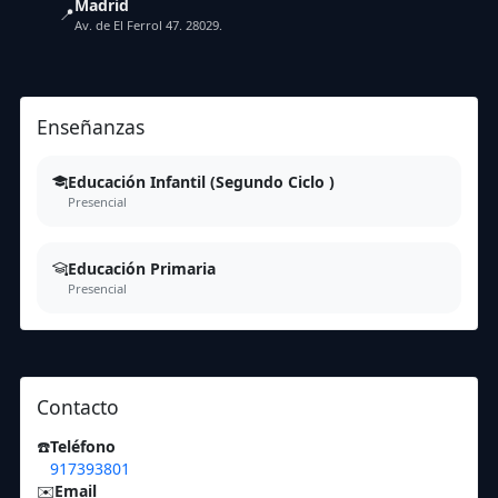
Madrid
📍
Av. de El Ferrol 47. 28029.
Enseñanzas
Educación Infantil (Segundo Ciclo )
Presencial
Educación Primaria
Presencial
Contacto
☎️
Teléfono
917393801
✉️
Email