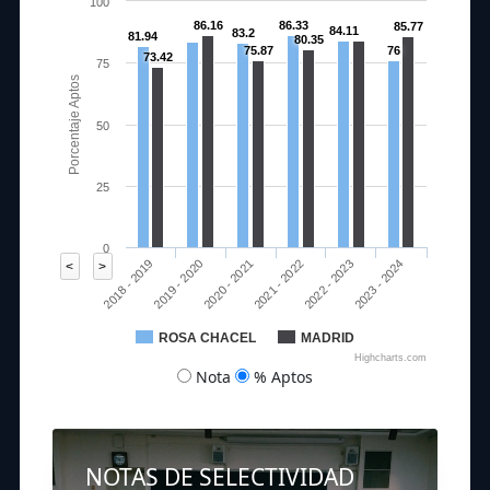
100
86.16
86.33
85.77
84.11
83.2
81.94
80.35
75.87
76
73.42
75
Porcentaje Aptos
50
25
0
2020 - 2021
2023 - 2024
2018 - 2019
2021 - 2022
2019 - 2020
2022 - 2023
<
>
ROSA CHACEL
MADRID
Highcharts.com
Nota
% Aptos
NOTAS DE SELECTIVIDAD