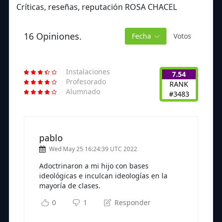
Críticas, reseñas, reputación ROSA CHACEL
16 Opiniones.
Fecha
Votos
Instalaciones
7.54
Profesorado
RANK
Alumnado
#3483
pablo
Wed May 25 16:24:39 UTC 2022
Adoctrinaron a mi hijo con bases
ideológicas e inculcan ideologías en la
mayoría de clases.
0
1
Responder