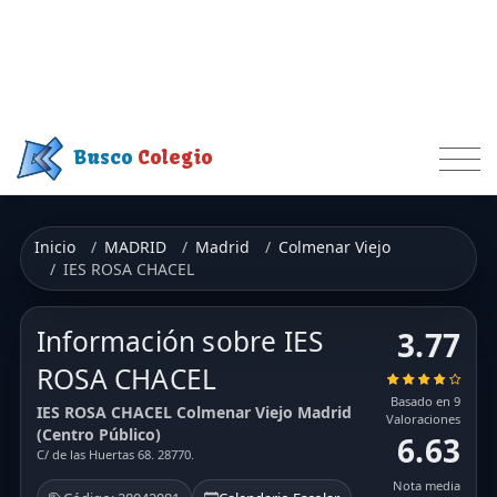
Busco
Colegio
Inicio
MADRID
Madrid
Colmenar Viejo
IES ROSA CHACEL
Información sobre IES
3.77
ROSA CHACEL
Basado en 9
IES ROSA CHACEL Colmenar Viejo Madrid
Valoraciones
(Centro Público)
6.63
C/ de las Huertas 68. 28770.
Nota media