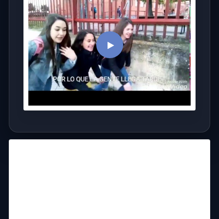
6.19
6.54
6.22
6.49
6.45