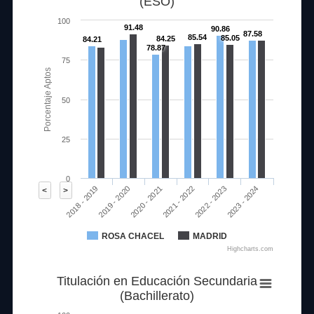
(ESO)
100
91.48
90.86
87.58
85.54
85.05
84.25
84.21
78.87
75
Porcentaje Aptos
50
25
0
2020 - 2021
2023 - 2024
2018 - 2019
2021 - 2022
2019 - 2020
2022 - 2023
<
>
ROSA CHACEL
MADRID
Highcharts.com
Titulación en Educación Secundaria
(Bachillerato)