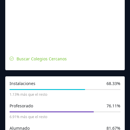
Buscar Colegios Cercanos
Instalaciones
68.33%
1.13% más que el resto
Profesorado
76.11%
311
218
180
218
322
223
218
424
6.91% más que el resto
Alumnado
81.67%