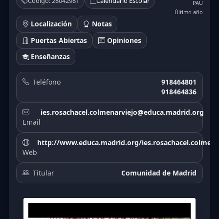
Código: 28042981
Calendario Escolar
PAU
Último año
Localización
Notas
Puertas Abiertas
Opiniones
Enseñanzas
Teléfono
918464801
918464836
ies.rosachacel.colmenarviejo@educa.madrid.org
Email
http://www.educa.madrid.org/ies.rosachacel.colmena
Web
Titular
Comunidad de Madrid