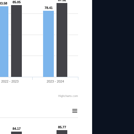
87.52
85.05
83.58
78.41
2022 - 2023
2023 - 2024
Highcharts.com
85.77
84.17