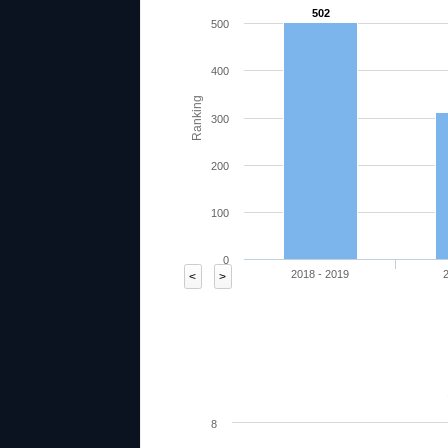
502
500
400
Ranking
300
200
100
0
2018 - 2019
<
>
71.43
77.23
66.34
71.05
76
8