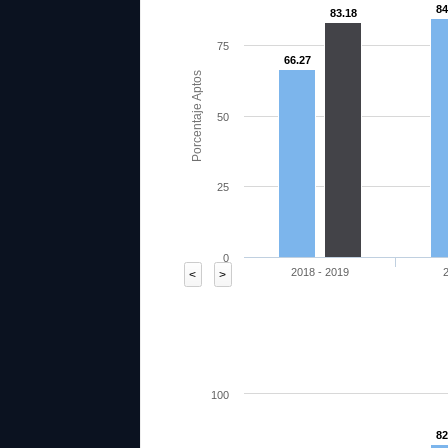
84
83.18
75
66.27
Porcentaje Aptos
50
25
0
2018 - 2019
<
>
100
82