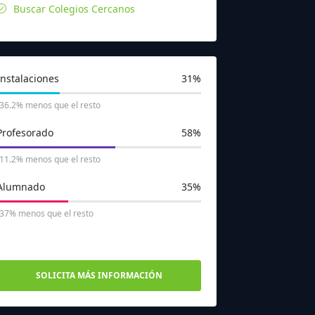
Buscar Colegios Cercanos
Instalaciones
31%
-36.2% menos que el resto
Profesorado
58%
-11.2% menos que el resto
Alumnado
35%
-37% menos que el resto
SOLICITA MÁS INFORMACIÓN