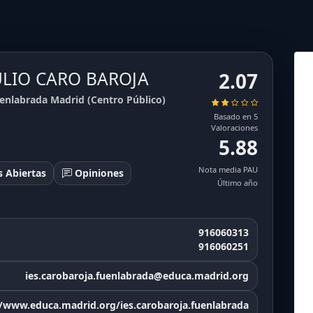
JULIO CARO BAROJA
2.07
enlabrada Madrid (Centro Público)
Basado en 5
Valoraciones
5.88
Nota media PAU
 Abiertas
Opiniones
Último año
6.22
6.37
6.32
5.57
6.29
5.91
6.45
916060313
916060251
ies.carobaroja.fuenlabrada@educa.madrid.org
//www.educa.madrid.org/ies.carobaroja.fuenlabrada