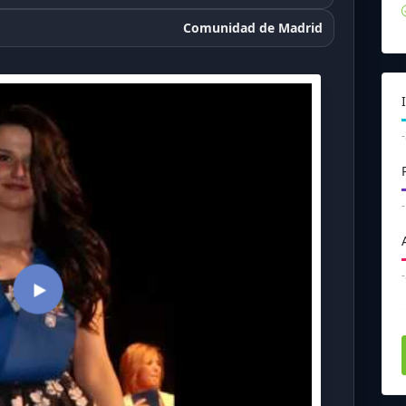
Comunidad de Madrid
346
303
353
493
538