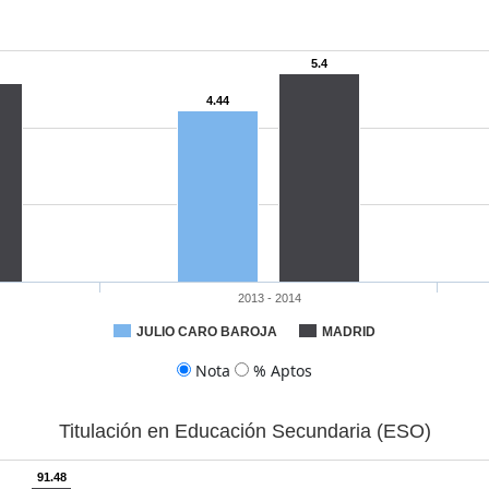
5.4
4.44
2013 - 2014
JULIO CARO BAROJA
MADRID
Nota
% Aptos
Titulación en Educación Secundaria (ESO)
91.48