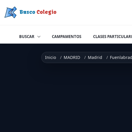
Saltar a contenido
Busco
Colegio
BUSCAR
CAMPAMENTOS
CLASES PARTICULAR
Inicio
MADRID
Madrid
Fuenlabra