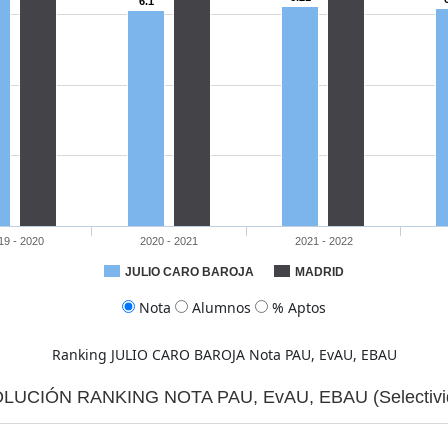
6.1
19 - 2020
2020 - 2021
2021 - 2022
JULIO CARO BAROJA
MADRID
Nota
Alumnos
% Aptos
.35
75.93
86.38
71.91
83.74
73.13
85.38
Ranking JULIO CARO BAROJA Nota PAU, EvAU, EBAU
LUCIÓN RANKING NOTA PAU, EvAU, EBAU (Selectivi