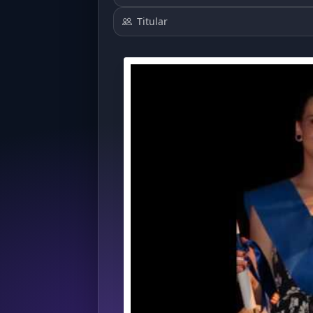
Titular
407
315
367