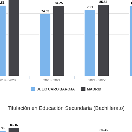
85.54
.51
84.25
79.1
74.03
2019 - 2020
2020 - 2021
2021 - 2022
JULIO CARO BAROJA
MADRID
Titulación en Educación Secundaria (Bachillerato)
86.16
.35
80.35