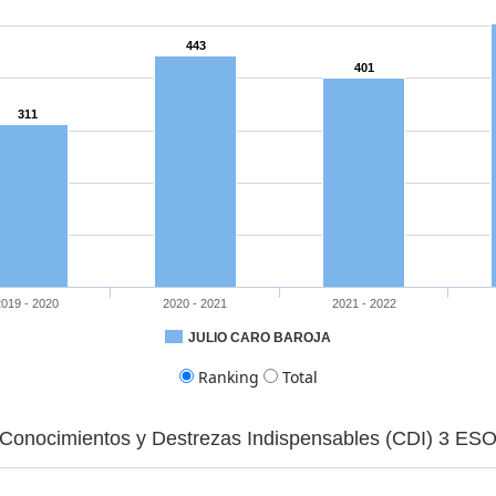
443
401
311
2019 - 2020
2020 - 2021
2021 - 2022
.73
72.04
78.67
79.72
61.76
80.16
JULIO CARO BAROJA
Ranking
Total
Conocimientos y Destrezas Indispensables (CDI) 3 ES