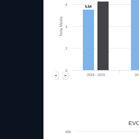
6
5.54
Nota Media
4
2
0
2018 - 2019
20
<
>
69
81
66.98
82.22
69.77
85
EVO
600