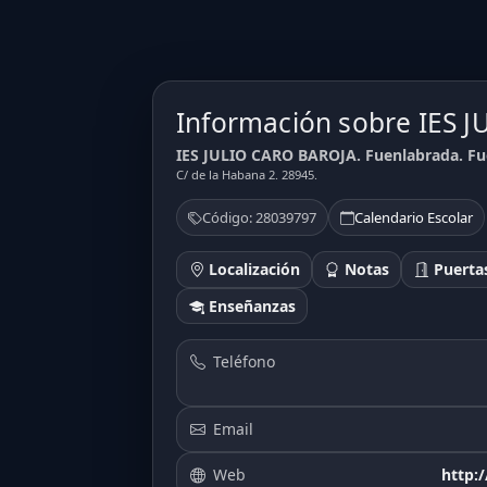
Información sobre IES 
IES JULIO CARO BAROJA. Fuenlabrada. Fu
C/ de la Habana 2. 28945.
Código: 28039797
Calendario Escolar
Localización
Notas
Puertas
Enseñanzas
6.14
6.16
6.12
Teléfono
Email
Web
http: