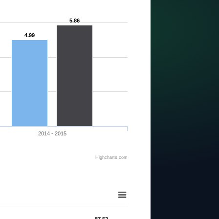
5.86
4.99
2014 - 2015
Highcharts.com