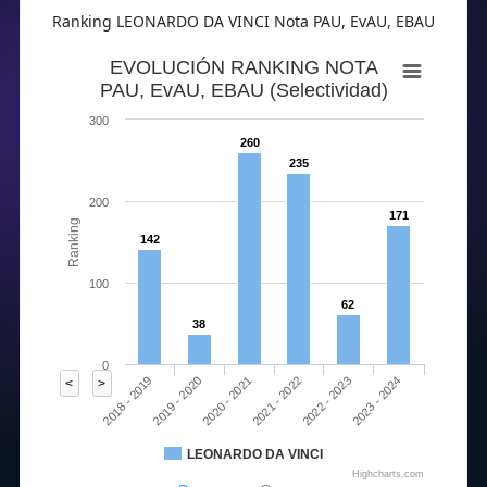
Ranking LEONARDO DA VINCI Nota PAU, EvAU, EBAU
81
89.69
85.35
73.08
86.52
76.19
85.38
EVOLUCIÓN RANKING NOTA
PAU, EvAU, EBAU (Selectividad)
300
260
235
200
171
Ranking
142
100
62
38
0
2020 - 2021
2023 - 2024
2018 - 2019
2021 - 2022
2019 - 2020
2022 - 2023
<
>
LEONARDO DA VINCI
68.7
81.05
71.91
78.67
67.89
80.16
Highcharts.com