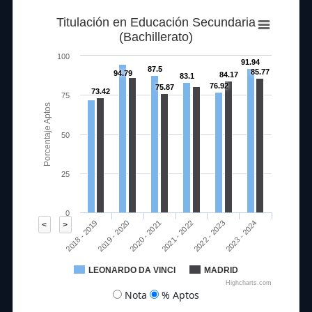
Titulación en Educación Secundaria
(Bachillerato)
100
91.94
87.5
85.77
94.79
84.17
83.1
76.92
75.87
73.42
75
Porcentaje Aptos
50
25
0
2020 - 2021
2023 - 2024
2018 - 2019
2021 - 2022
2019 - 2020
2022 - 2023
<
>
LEONARDO DA VINCI
MADRID
Highcharts.com
Nota
% Aptos