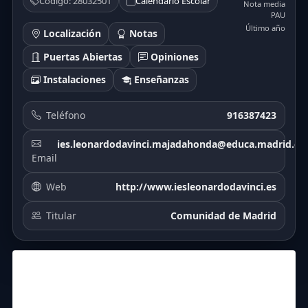
Código: 28032501
Calendario Escolar
Nota media
PAU
Último año
Localización
Notas
Puertas Abiertas
Opiniones
Instalaciones
Enseñanzas
Teléfono
916387423
ies.leonardodavinci.majadahonda@educa.madrid.or
Email
Web
http://www.iesleonardodavinci.es
Titular
Comunidad de Madrid
6.21
6.13
6.77
6.14
6.37
7.17
7.12
6.45