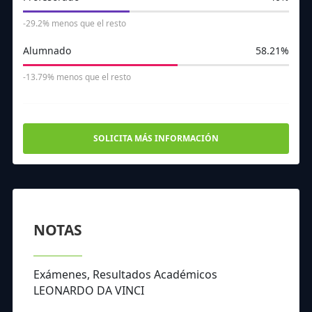
297
433
109
353
353
44
75
88
-29.2% menos que el resto
Alumnado
58.21%
-13.79% menos que el resto
SOLICITA MÁS INFORMACIÓN
NOTAS
Exámenes, Resultados Académicos
LEONARDO DA VINCI