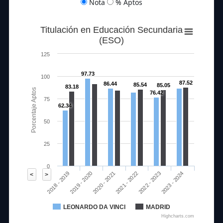
Nota
% Aptos
Titulación en Educación Secundaria
(ESO)
125
97.73
100
87.52
86.44
85.54
85.05
83.18
Porcentaje Aptos
76.42
75
62.34
50
25
0
2020 - 2021
2023 - 2024
2018 - 2019
2021 - 2022
2019 - 2020
2022 - 2023
<
>
LEONARDO DA VINCI
MADRID
Highcharts.com