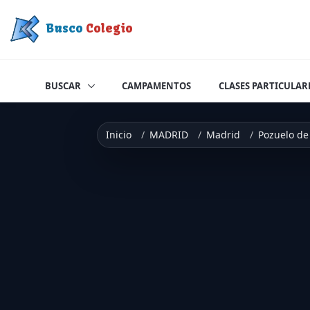
Saltar a contenido
Busco
Colegio
BUSCAR
CAMPAMENTOS
CLASES PARTICULAR
Inicio
MADRID
Madrid
Pozuelo de