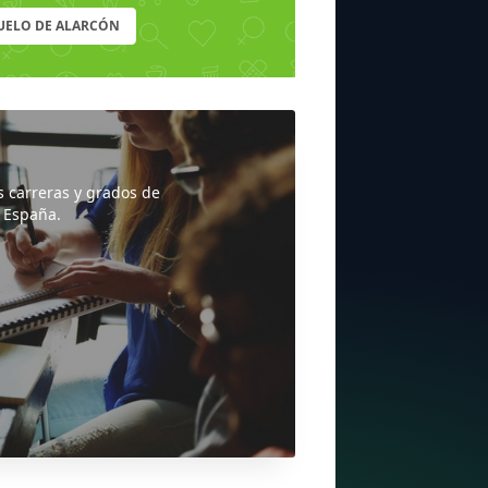
UELO DE ALARCÓN
s carreras y grados de
 España.