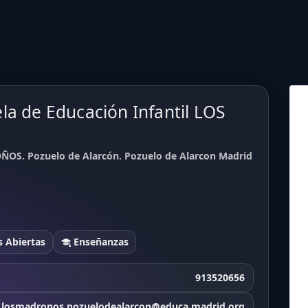
la de Educación Infantil LOS
OÑOS. Pozuelo de Alarcón. Pozuelo de Alarcon Madrid
 Abiertas
Enseñanzas
913520656
i.losmadronos.pozuelodealarcon@educa.madrid.org