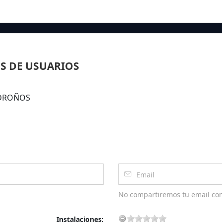
S DE USUARIOS
MADROÑOS
No compartiremos tu email co
Instalaciones: