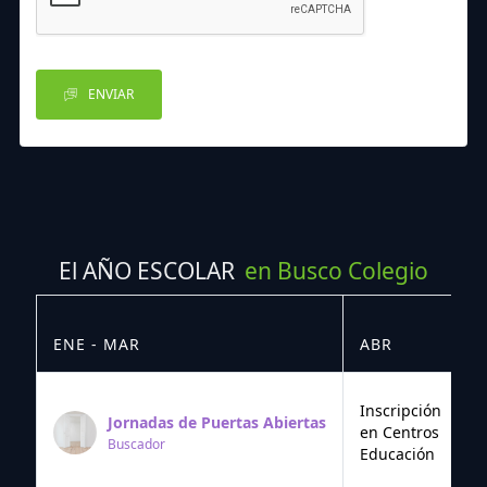
ENVIAR
El AÑO ESCOLAR
en Busco Colegio
ENE - MAR
ABR
M
Inscripción
Jornadas de Puertas Abiertas
en Centros
Buscador
Educación