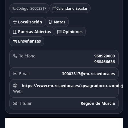
Código: 30003317
Calendario Escolar
Localización
Notas
Puertas Abiertas
Opiniones
Enseñanzas
Teléfono
968929000
968466636
Email
30003317@murciaeduca.es
https://www.murciaeduca.es/cpsagradocorazondejesu
Web
Titular
Región de Murcia