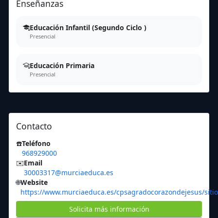
Enseñanzas
Educación Infantil (Segundo Ciclo )
Presencial
Educación Primaria
Presencial
Contacto
☎️
Teléfono
968929000
✉️
Email
30003317@murciaeduca.es
🌐
Website
https://www.murciaeduca.es/cpsagradocorazondejesus/sitio
Solicita más información