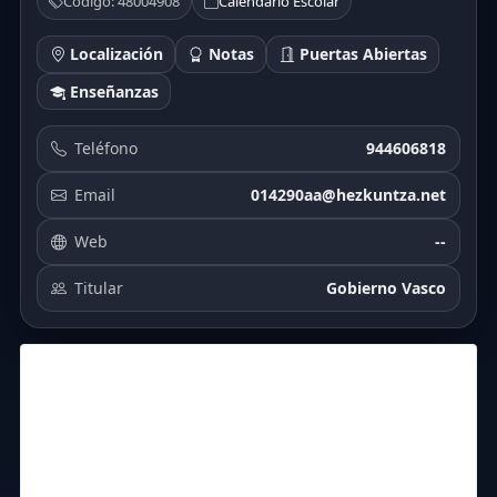
Código: 48004908
Calendario Escolar
Localización
Notas
Puertas Abiertas
Enseñanzas
Teléfono
944606818
Email
014290aa@hezkuntza.net
Web
--
Titular
Gobierno Vasco