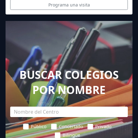
Programa una visita
BUSCAR COLEGIOS
POR NOMBRE
Público
Concertado
Privado
Bilingüe