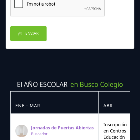
ENVIAR
El AÑO ESCOLAR
en Busco Colegio
ENE - MAR
ABR
M
Inscripción
Jornadas de Puertas Abiertas
en Centros
Buscador
Educación