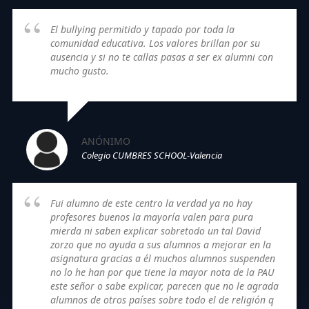
El bullying permitido y tapado por toda la
comunidad educativa. Los valores brillan por su
ausencia y si no te callas pasas a ser ex alumni con
mucho gusto.
ANÓNIMO
Colegio CUMBRES SCHOOL-Valencia
Fui alumno de este centro la verdad ya no hay
profesores buenos la mayoría valen para pura
mierda ni saben explicar sobretodo un tal David
zorzo que no ayuda a sus alumnos a mejorar en la
asignatura gracias a él muchos alumnos suspenden
no lo he han por que tiene la mayor nota de la PAU
este señor o sabe explicar, parecen que no le agrada
alumnos de otros países sobre todo el de religión q