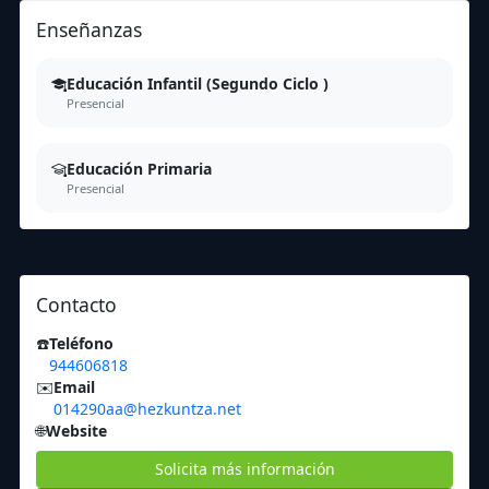
Enseñanzas
Educación Infantil (Segundo Ciclo )
Presencial
Educación Primaria
Presencial
Contacto
☎️
Teléfono
944606818
✉️
Email
014290aa@hezkuntza.net
🌐
Website
Solicita más información