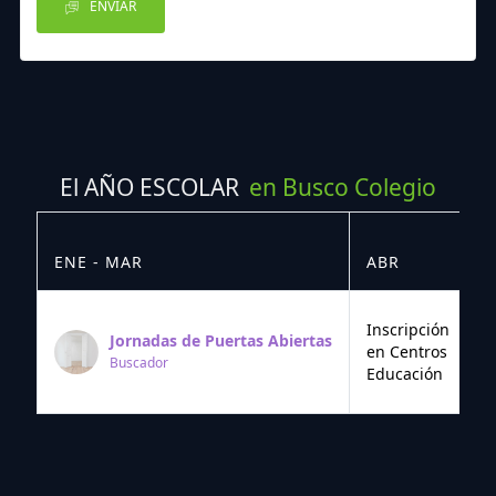
ENVIAR
El AÑO ESCOLAR
en Busco Colegio
ENE - MAR
ABR
M
Inscripción
Jornadas de Puertas Abiertas
en Centros
Buscador
Educación