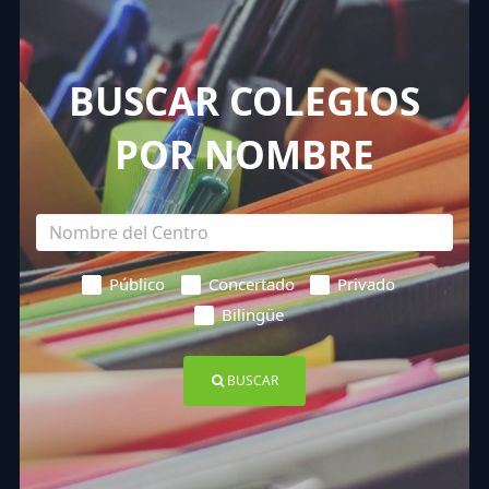
BUSCAR COLEGIOS
POR NOMBRE
Público
Concertado
Privado
Bilingüe
BUSCAR