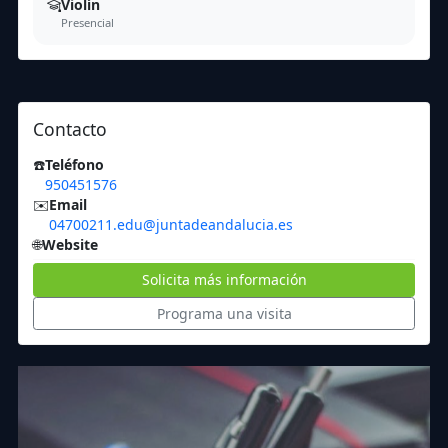
Violín
Presencial
Contacto
☎️
Teléfono
950451576
✉️
Email
04700211.edu@juntadeandalucia.es
🌐
Website
Solicita más información
Programa una visita