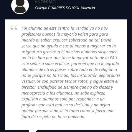
ANÓNIMO
Colegio CUMBRES SCHOOL-Valencia
Fui alumno de este centro la verdad ya no hay
profesores buenos la mayoría valen para pura
mierda ni saben explicar sobretodo un tal David
zorzo que no ayuda a sus alumnos a mejorar en la
asignatura gracias a él muchos alumnos suspenden
no lo he han por que tiene la mayor nota de la PAU
este señor o sabe explicar, parecen que no le agrada
alumnos de otros países sobre todo el de religión q
no se porque no lo echan, las instalación deplorables
vestuarios con goteras techos rotos, y sigue están el
director enchufado de siempre que no da clases y
menosprecia a los alumnos, no sabe explicar,
expulsan a alumnos solo por responder a un
profesor que está mal en su decisión y no dejan
opinar porque si no se lo toma como si fuera una
falta de respeto no lo recomiendo