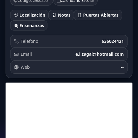
Código: 29002551
Calendario Escolar
Localización
Notas
Puertas Abiertas
Enseñanzas
Teléfono
636024421
Email
e.i.zagal@hotmail.com
Web
--