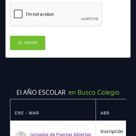
ENVIAR
El AÑO ESCOLAR
en Busco Colegio
ENE - MAR
ABR
M
Inscripción
Jornadas de Puertas Abiertas