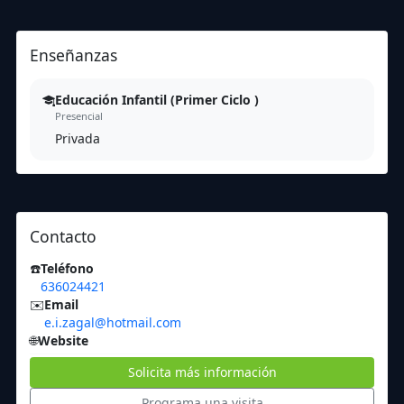
Enseñanzas
Educación Infantil (Primer Ciclo )
Presencial
Privada
Contacto
☎️
Teléfono
636024421
✉️
Email
e.i.zagal@hotmail.com
🌐
Website
Solicita más información
Programa una visita