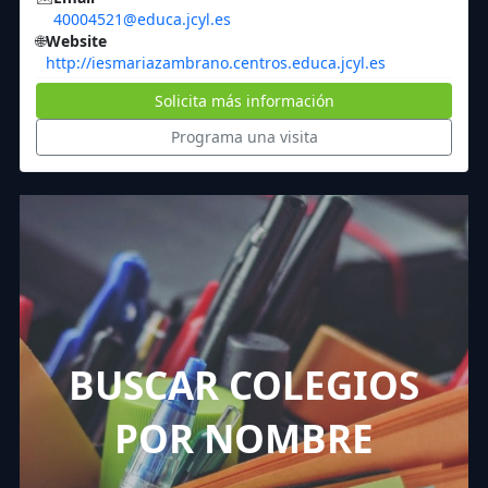
40004521@educa.jcyl.es
🌐
Website
http://iesmariazambrano.centros.educa.jcyl.es
Solicita más información
Programa una visita
BUSCAR COLEGIOS
POR NOMBRE