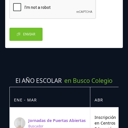
ENVIAR
El AÑO ESCOLAR
en Busco Colegio
ENE - MAR
ABR
M
Inscripción
Jornadas de Puertas Abiertas
en Centros
Buscador