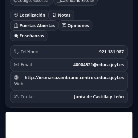
Código: 40004521
Calendario Escolar
Localización
Notas
Puertas Abiertas
Opiniones
Enseñanzas
Teléfono
921 181 987
Email
40004521@educa.jcyl.es
http://iesmariazambrano.centros.educa.jcyl.es
Web
Titular
Junta de Castilla y León