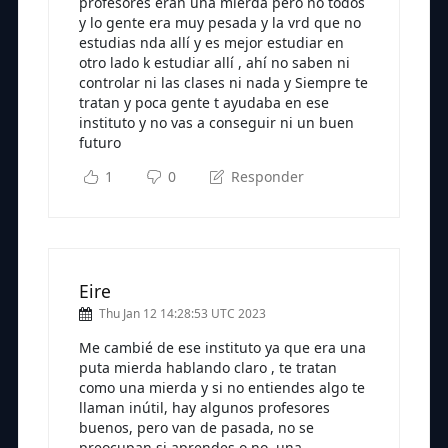
profesores eran una mierda pero no todos
y lo gente era muy pesada y la vrd que no
estudias nda allí y es mejor estudiar en
otro lado k estudiar allí , ahí no saben ni
controlar ni las clases ni nada y Siempre te
tratan y poca gente t ayudaba en ese
instituto y no vas a conseguir ni un buen
futuro
1
0
Responder
Eire
Thu Jan 12 14:28:53 UTC 2023
Me cambié de ese instituto ya que era una
puta mierda hablando claro , te tratan
como una mierda y si no entiendes algo te
llaman inútil, hay algunos profesores
buenos, pero van de pasada, no se
preocupan si aprendes o no, una