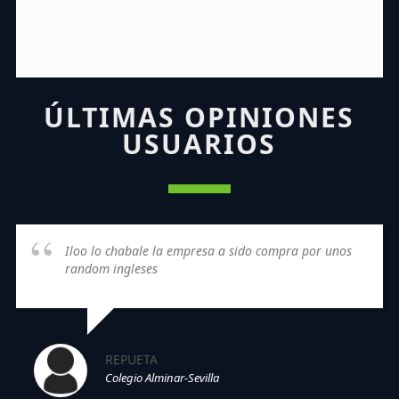
ÚLTIMAS OPINIONES
USUARIOS
Iloo lo chabale la empresa a sido compra por unos
random ingleses
REPUETA
Colegio Alminar-Sevilla