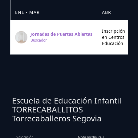
ENE - MAR
ABR
M
Inscripción
Jornadas de Puertas Abiertas
en Centros
Buscador
Educación
Escuela de Educación Infantil
TORRECABALLITOS
Torrecaballeros Segovia
Valoración
Nota media PAU