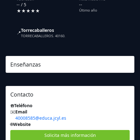
-- / 5
--
★★★★★
Último año
Torrecaballeros
📍
TORRECABALLEROS. 40160.
Enseñanzas
Contacto
☎️
Teléfono
✉️
Email
40008585@educa.jcyl.es
🌐
Website
Solicita más información