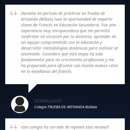
Durante mi período de prácticas en Trueba de
Artxanda (Bilbao) tuve la oportunidad de impartir
clases de Francés en Educación Secundaria. Fue una
experiencia muy enriquecedora que me permitió
confirmar mi vocación por la docencia, aprender de
un equipo comprometido con la educación y
desarrollar metodologías dinámicas para motivar al
alumnado. Considero que esta etapa ha sido
fundamental para mi crecimiento profesional y me
ha preparado para afrontar con ilusión nuevos retos
en la enseñanza del francés.
IZORRILLA325
Colegio TRUEBA DE ARTXANDA-Bizkaia
este colegio ha cerrado de repente este verano!!