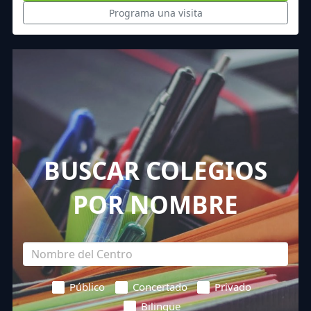
Programa una visita
BUSCAR COLEGIOS
POR NOMBRE
Público
Concertado
Privado
Bilingüe