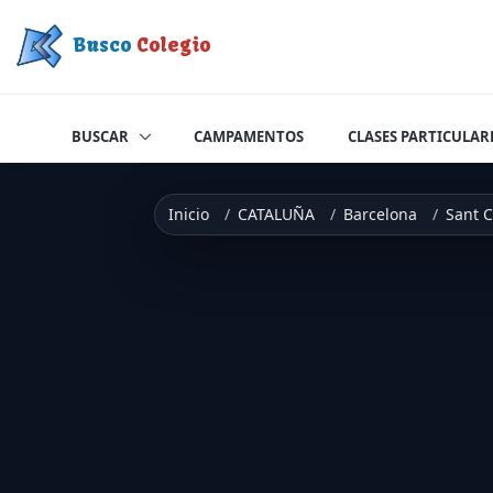
Saltar a contenido
Busco
Colegio
BUSCAR
CAMPAMENTOS
CLASES PARTICULAR
Inicio
CATALUÑA
Barcelona
Sant C