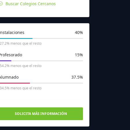
Buscar Colegios Cercanos
Instalaciones
40%
-27.2% menos que el resto
Profesorado
15%
-54.2% menos que el resto
Alumnado
37.5%
-34.5% menos que el resto
SOLICITA MÁS INFORMACIÓN