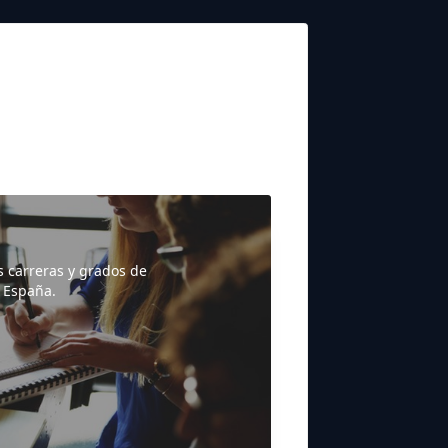
s carreras y grados de
 España.