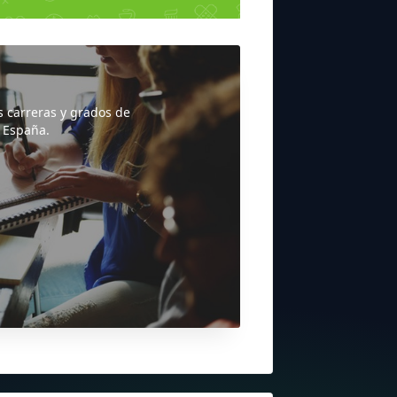
s carreras y grados de
 España.