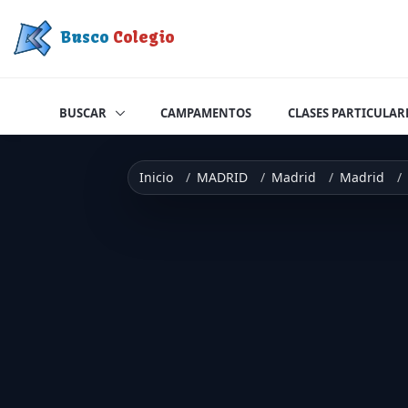
Saltar a contenido
Busco
Colegio
BUSCAR
CAMPAMENTOS
CLASES PARTICULAR
Inicio
MADRID
Madrid
Madrid