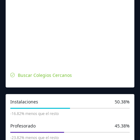
Buscar Colegios Cercanos
Instalaciones
50.38%
-16.82% menos que el resto
Profesorado
45.38%
84
157
211
384
167
323
206
336
-23.82% menos que el resto