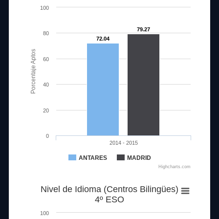
100
79.27
80
72.04
Porcentaje Aptos
60
40
20
0
2014 - 2015
ANTARES
MADRID
Highcharts.com
Nivel de Idioma (Centros Bilingües)
4º ESO
100