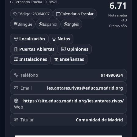
C/ Fernando Trueba 10. 28521.
6.71
Código: 28064007
Calendario Escolar
Nota media
PAU
Bilingüe
Español
Inglés
Último año
Localización
Notas
Puertas Abiertas
Opiniones
Instalaciones
Enseñanzas
Teléfono
914996934
Email
ies.antares.rivas@educa.madrid.org
https://site.educa.madrid.org/ies.antares.rivas/
Web
Titular
Comunidad de Madrid