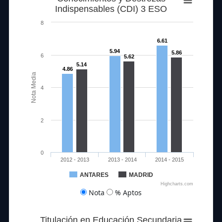
Indispensables (CDI) 3 ESO
8
6.61
5.94
5.86
6
5.62
5.14
4.86
Nota Media
4
2
0
2012 - 2013
2013 - 2014
2014 - 2015
ANTARES
MADRID
Highcharts.com
Nota
% Aptos
Titulación en Educación Secundaria