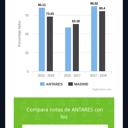
86.92
85.11
80.4
73.43
75
63.18
Porcentaje Aptos
50
25
0
2015 - 2016
2016 - 2017
2017 - 2018
ANTARES
MADRID
Highcharts.com
Compara notas de ANTARES con
los