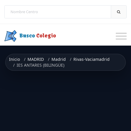
Saltar a contenido
Busco
Colegio
Inicio
MADRID
Madrid
Rivas-Vaciamadrid
IES ANTARES (BILINGÜE)