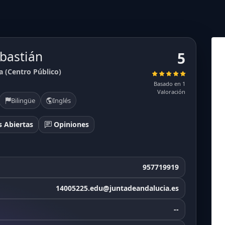
bastián
5
a (Centro Público)
Basado en 1
Valoración
Bilingüe
Inglés
 Abiertas
Opiniones
957719919
14005225.edu@juntadeandalucia.es
--