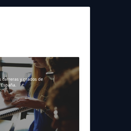
s carreras y grados de
 España.