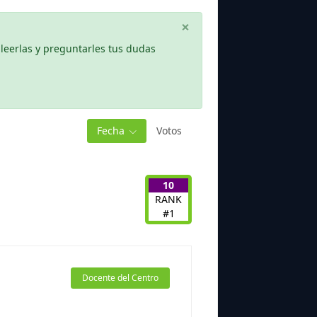
×
leerlas y preguntarles tus dudas
Fecha
Votos
10
RANK
#1
Docente del Centro