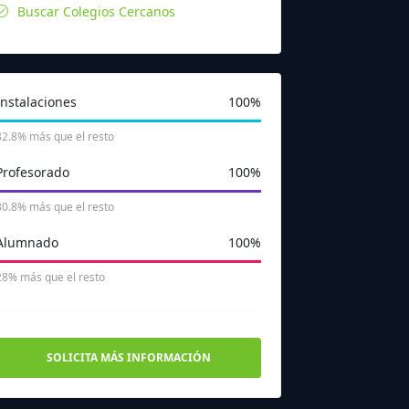
Buscar Colegios Cercanos
Instalaciones
100%
32.8% más que el resto
Profesorado
100%
30.8% más que el resto
Alumnado
100%
28% más que el resto
SOLICITA MÁS INFORMACIÓN