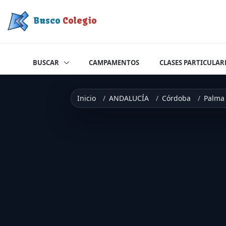
Saltar a contenido
Busco
Colegio
BUSCAR
CAMPAMENTOS
CLASES PARTICULAR
Inicio
ANDALUCÍA
Córdoba
Palma 