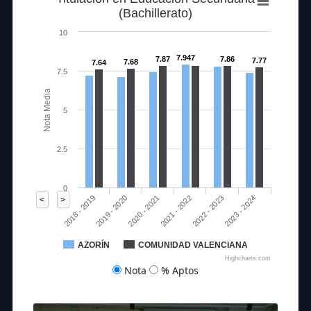
(Bachillerato)
10
7.947
7.87
7.86
7.77
7.68
7.64
7.5
Nota Media
5
2.5
0
2020 - 2021
2023 - 2024
2018 - 2019
2021 - 2022
2019 - 2020
2022 - 2023
<
>
AZORÍN
COMUNIDAD VALENCIANA
Highcharts.com
Nota
% Aptos