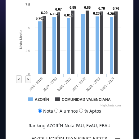
7.5
6.85
6.85
6.78
6.76
6.67
6.29
6.239
6.206
6.154
6.014
5.701
5
Nota Media
2.5
0
2020 - 2021
2023 - 2024
2018 - 2019
2021 - 2022
2019 - 2020
2022 - 2023
<
>
AZORÍN
COMUNIDAD VALENCIANA
Highcharts.com
Nota
Alumnos
% Aptos
Ranking AZORÍN Nota PAU, EvAU, EBAU
EVOLUCIÓN RANKING NOTA