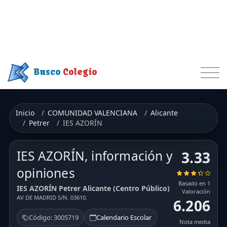
Busco
Colegio
Inicio
COMUNIDAD VALENCIANA
Alicante
Petrer
IES AZORÍN
IES AZORÍN, información y
3.33
opiniones
Basado en 1
IES AZORÍN Petrer Alicante (Centro Público)
Valoración
AV DE MADRID S/N. 03610.
6.206
Código: 3005719
Calendario Escolar
Nota media