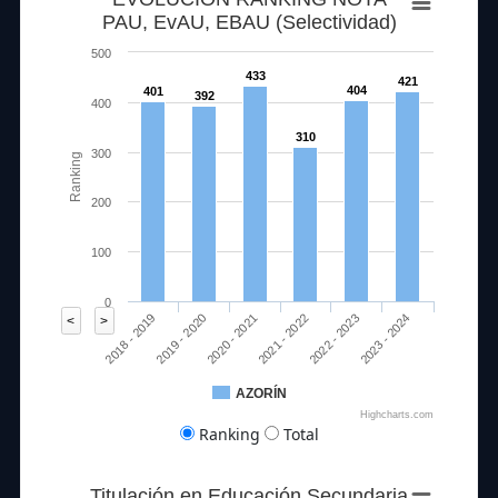
PAU, EvAU, EBAU (Selectividad)
500
433
421
404
401
392
400
310
300
Ranking
200
100
0
2020 - 2021
2023 - 2024
2018 - 2019
2021 - 2022
2019 - 2020
2022 - 2023
<
>
AZORÍN
Highcharts.com
Ranking
Total
Titulación en Educación Secundaria