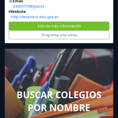
✉️
Email
03005719@gva.es
🌐
Website
http://iesazorin.edu.gva.es
Solicita más información
Programa una visita
BUSCAR COLEGIOS
POR NOMBRE