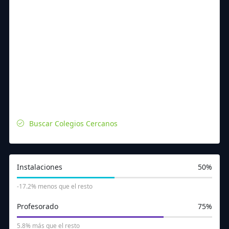
Buscar Colegios Cercanos
Instalaciones
50%
-17.2% menos que el resto
Profesorado
75%
237
418
281
258
384
364
5.8% más que el resto