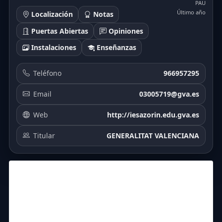
PAU
Último año
Localización
Notas
Puertas Abiertas
Opiniones
Instalaciones
Enseñanzas
Teléfono
966957295
Email
03005719@gva.es
Web
http://iesazorin.edu.gva.es
Titular
GENERALITAT VALENCIANA
5.96
6.38
6.37
6.5
6.013
6.567