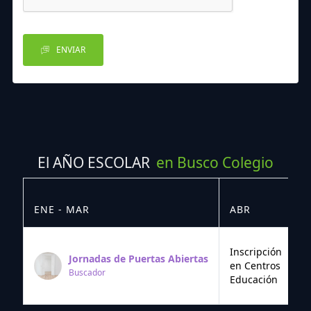
ENVIAR
El AÑO ESCOLAR
en Busco Colegio
ENE - MAR
ABR
M
Inscripción
Jornadas de Puertas Abiertas
en Centros
Buscador
Educación